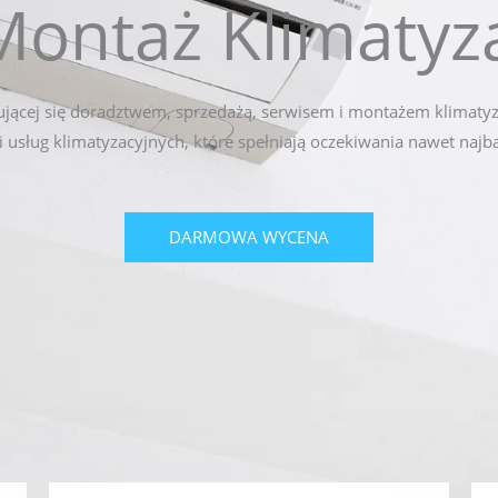
Montaż Klimatyza
ującej się doradztwem, sprzedażą, serwisem i montażem klimatyza
i usług klimatyzacyjnych, które spełniają oczekiwania nawet naj
DARMOWA WYCENA