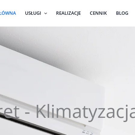
GŁÓWNA
USŁUGI
REALIZACJE
CENNIK
BLOG
et - Klimatyzac