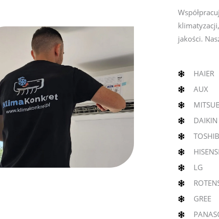
Współpracu
klimatyzacji
jakości. Na
HAIER
AUX
MITSUB
DAIKIN
TOSHI
HISENS
LG
ROTEN
GREE
PANAS