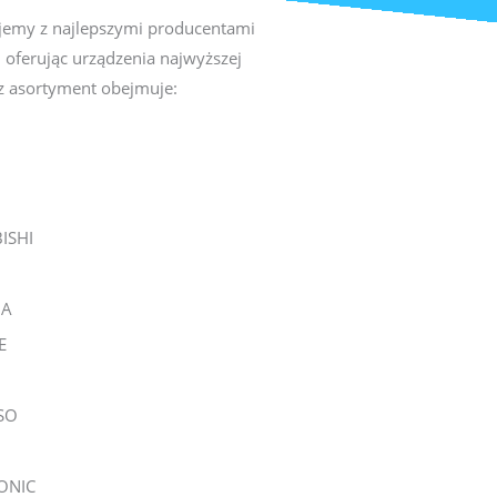
jemy z najlepszymi producentami
, oferując urządzenia najwyższej
sz asortyment obejmuje:
ISHI
BA
E
SO
ONIC