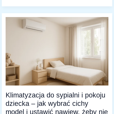
KLIMATYZACJA
DO
SYPIALNI
I
POKOJU
DZIECKA
–
JAK
WYBRAĆ
CICHY
MODEL
I
USTAWIĆ
NAWIEW,
ŻEBY
NIE
CHOROWAĆ
Klimatyzacja do sypialni i pokoju
dziecka – jak wybrać cichy
model i ustawić nawiew, żeby nie