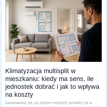
MULTISPLIT
W
MIESZKANIU:
KIEDY
MA
SENS,
ILE
JEDNOSTEK
DOBRAĆ
I
JAK
TO
WPŁYWA
NA
KOSZTY
Klimatyzacja multisplit w
mieszkaniu: kiedy ma sens, ile
jednostek dobrać i jak to wpływa
na koszty
Zastanawiasz się, czy system multisplit sprawdzi się w