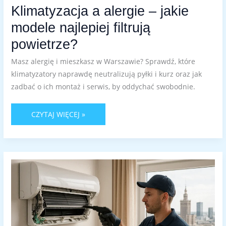
Klimatyzacja a alergie – jakie
modele najlepiej filtrują
powietrze?
Masz alergię i mieszkasz w Warszawie? Sprawdź, które
klimatyzatory naprawdę neutralizują pyłki i kurz oraz jak
zadbać o ich montaż i serwis, by oddychać swobodnie.
CZYTAJ WIĘCEJ »
ILE
KOSZTUJE
SERWIS
KLIMATYZACJI
W
WARSZAWIE?
PORÓWNANIE
CEN
I
ZAKRESÓW