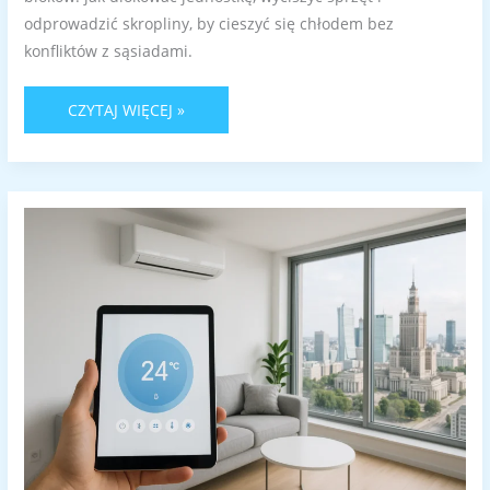
odprowadzić skropliny, by cieszyć się chłodem bez
konfliktów z sąsiadami.
CZYTAJ WIĘCEJ »
FUNKCJE
NOWOCZESNYCH
KLIMATYZATORÓW:
OCZYSZCZANIE,
JONIZACJA
I
STEROWANIE
PRZEZ
WI-
FI