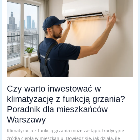
INWESTOWAĆ
W
KLIMATYZACJĘ
Z
FUNKCJĄ
GRZANIA?
PORADNIK
DLA
MIESZKAŃCÓW
WARSZAWY
Czy warto inwestować w
klimatyzację z funkcją grzania?
Poradnik dla mieszkańców
Warszawy
Klimatyzacja z funkcją grzania może zastąpić tradycyjne
źródła ciepła w mieszkaniu. Dowiedz się, jak działa, ile