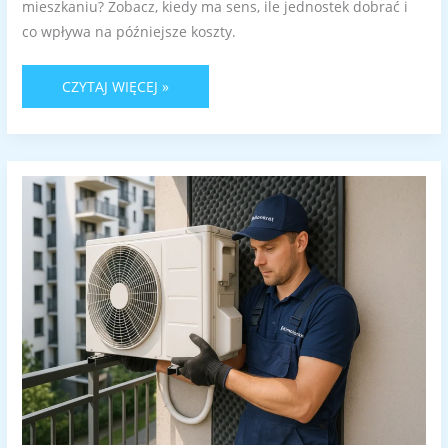
mieszkaniu? Zobacz, kiedy ma sens, ile jednostek dobrać i
co wpływa na późniejsze koszty.
CZYTAJ WIĘCEJ »
MONTAŻ
KLIMATYZACJI
W
BLOKU
W
WARSZAWIE
BEZ
STRESU:
GDZIE
ZAMONTOWAĆ
JEDNOSTKĘ,
JAK
OGRANICZYĆ
HAŁAS
I
ROZWIĄZAĆ
SKROPLINY