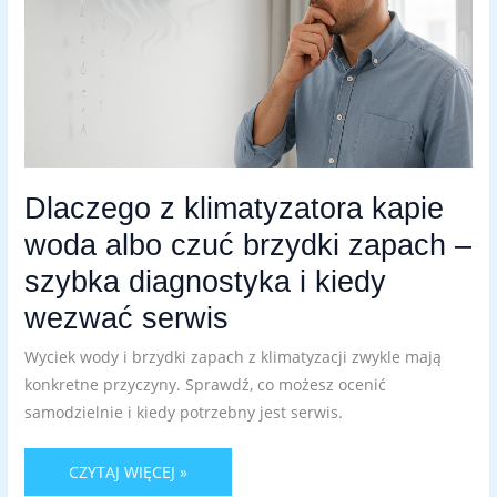
–
SZYBKA
DIAGNOSTYKA
I
KIEDY
WEZWAĆ
SERWIS
Dlaczego z klimatyzatora kapie
woda albo czuć brzydki zapach –
szybka diagnostyka i kiedy
wezwać serwis
Wyciek wody i brzydki zapach z klimatyzacji zwykle mają
konkretne przyczyny. Sprawdź, co możesz ocenić
samodzielnie i kiedy potrzebny jest serwis.
CZYTAJ WIĘCEJ »