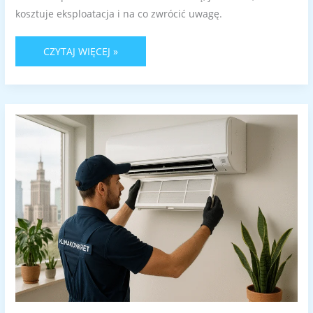
kosztuje eksploatacja i na co zwrócić uwagę.
CZYTAJ WIĘCEJ »
KLIMATYZACJA
A
ALERGIE
–
JAKIE
MODELE
NAJLEPIEJ
FILTRUJĄ
POWIETRZE?