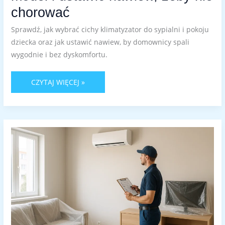
chorować
Sprawdź, jak wybrać cichy klimatyzator do sypialni i pokoju
dziecka oraz jak ustawić nawiew, by domownicy spali
wygodnie i bez dyskomfortu.
CZYTAJ WIĘCEJ »
ILE
TRWA
MONTAŻ
KLIMATYZACJI
I
JAK
PRZYGOTOWAĆ
MIESZKANIE:
HARMONOGRAM,
CHECKLISTY
I
NAJCZĘSTSZE
OPÓŹNIENIA