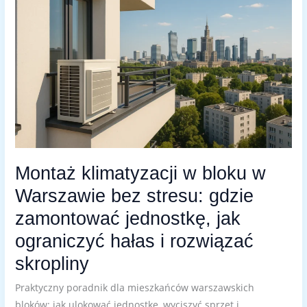
W
WARSZAWIE
BEZ
STRESU:
GDZIE
ZAMONTOWAĆ
JEDNOSTKĘ,
JAK
OGRANICZYĆ
HAŁAS
I
ROZWIĄZAĆ
SKROPLINY
Montaż klimatyzacji w bloku w
Warszawie bez stresu: gdzie
zamontować jednostkę, jak
ograniczyć hałas i rozwiązać
skropliny
Praktyczny poradnik dla mieszkańców warszawskich
bloków: jak ulokować jednostkę, wyciszyć sprzęt i