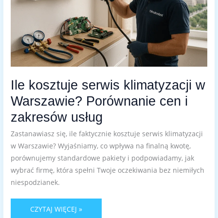
USŁUG
Ile kosztuje serwis klimatyzacji w
Warszawie? Porównanie cen i
zakresów usług
Zastanawiasz się, ile faktycznie kosztuje serwis klimatyzacji
w Warszawie? Wyjaśniamy, co wpływa na finalną kwotę,
porównujemy standardowe pakiety i podpowiadamy, jak
wybrać firmę, która spełni Twoje oczekiwania bez niemiłych
niespodzianek.
CZYTAJ WIĘCEJ »